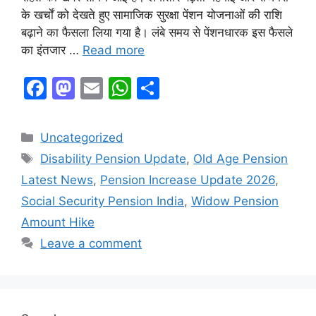
के खर्चों को देखते हुए सामाजिक सुरक्षा पेंशन योजनाओं की राशि
बढ़ाने का फैसला लिया गया है। लंबे समय से पेंशनधारक इस फैसले
का इंतजार …
Read more
F
M
E
W
S
a
a
m
h
h
c
st
ai
at
ar
Categories
Uncategorized
e
o
l
s
e
Tags
Disability Pension Update
,
Old Age Pension
b
d
A
Latest News
,
Pension Increase Update 2026
,
o
o
p
Social Security Pension India
,
Widow Pension
o
n
p
Amount Hike
k
Leave a comment