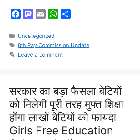
F
M
E
W
S
a
a
m
h
h
c
st
ai
at
ar
Categories
Uncategorized
e
o
l
s
e
Tags
8th Pay Commission Update
b
d
A
Leave a comment
o
o
p
o
n
p
k
सरकार का बड़ा फैसला बेटियों
को मिलेगी पूरी तरह मुफ्त शिक्षा
होंगा लाखों बेटियों को फायदा
Girls Free Education