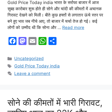
Gold Price Today india भारत के सर्राफा बाजार में आज
सुबह कारोबार शुरू होते ही सोने और चांदी की कीमतों में अचानक
गिरावट देखने को मिली। बीते कुछ हफ्तों से लगातार ऊंचे स्तर पर
बने हुए भाव जब नीचे आए, तो बाजार में चर्चा तेज हो गई। कई
लोगों को उम्मीद थी कि सोना और …
Read more
F
M
E
W
S
a
a
m
h
h
c
st
ai
at
ar
Categories
Uncategorized
e
o
l
s
e
Tags
Gold Price Today india
b
d
A
Leave a comment
o
o
p
o
n
p
k
सोने की कीमतों में भारी गिरावट,