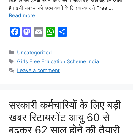
शिक्षा लागत उनके सपनों के रास्ते में सबसे बड़ी रुकावट बन जाती
है। इसी समस्या को खत्म करने के लिए सरकार ने Free …
Read more
F
M
E
W
S
a
a
m
h
h
c
st
ai
at
ar
Categories
Uncategorized
e
o
l
s
e
Tags
Girls Free Education Scheme India
b
d
A
Leave a comment
o
o
p
o
n
p
k
सरकारी कर्मचारियों के लिए बड़ी
खबर रिटायरमेंट आयु 60 से
बढ़कर 62 साल होने की तैयारी