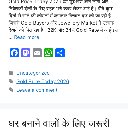
Gold Price Today 2026 की शुरुआत आम लोगों और
निवेशकों दोनों के लिए राहत भरी खबर लेकर आई है। बीते कुछ
दिनों से सोने की कीमतों में लगातार गिरावट दर्ज की जा रही है
जिससे Gold Buyers और Jewellery Market में उत्साह
देखने को मिल रहा है। 22K और 24K Gold Rate में आई इस
…
Read more
F
M
E
W
S
a
a
m
h
h
c
st
ai
at
ar
Categories
Uncategorized
e
o
l
s
e
Tags
Gold Price Today 2026
b
d
A
Leave a comment
o
o
p
o
n
p
k
घर बनाने वालों के लिए जरूरी