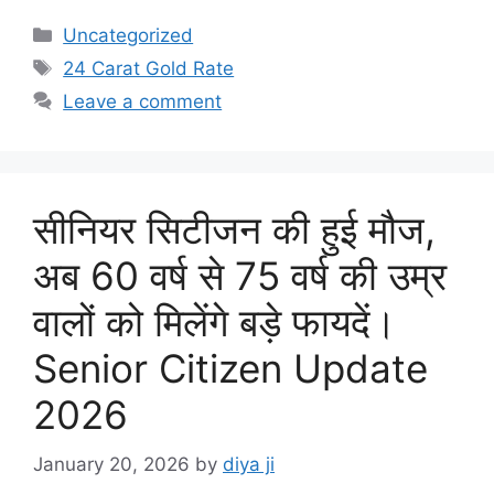
c
st
ai
at
ar
Categories
Uncategorized
e
o
l
s
e
Tags
24 Carat Gold Rate
b
d
A
Leave a comment
o
o
p
o
n
p
k
सीनियर सिटीजन की हुई मौज,
अब 60 वर्ष से 75 वर्ष की उम्र
वालों को मिलेंगे बड़े फायदें।
Senior Citizen Update
2026
January 20, 2026
by
diya ji