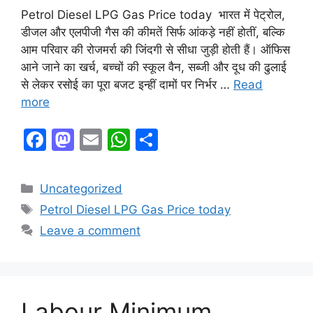
Petrol Diesel LPG Gas Price today भारत में पेट्रोल,
डीजल और एलपीजी गैस की कीमतें सिर्फ आंकड़े नहीं होतीं, बल्कि
आम परिवार की रोजमर्रा की जिंदगी से सीधा जुड़ी होती हैं। ऑफिस
आने जाने का खर्च, बच्चों की स्कूल वैन, सब्जी और दूध की ढुलाई
से लेकर रसोई का पूरा बजट इन्हीं दामों पर निर्भर …
Read
more
F
M
E
W
S
a
a
m
h
h
c
st
ai
at
ar
Categories
Uncategorized
e
o
l
s
e
Tags
Petrol Diesel LPG Gas Price today
b
d
A
Leave a comment
o
o
p
o
n
p
k
Labour Minimum