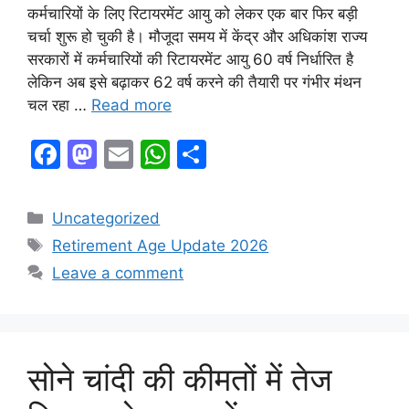
कर्मचारियों के लिए रिटायरमेंट आयु को लेकर एक बार फिर बड़ी
चर्चा शुरू हो चुकी है। मौजूदा समय में केंद्र और अधिकांश राज्य
सरकारों में कर्मचारियों की रिटायरमेंट आयु 60 वर्ष निर्धारित है
लेकिन अब इसे बढ़ाकर 62 वर्ष करने की तैयारी पर गंभीर मंथन
चल रहा …
Read more
F
M
E
W
S
a
a
m
h
h
c
st
ai
at
ar
Categories
Uncategorized
e
o
l
s
e
Tags
Retirement Age Update 2026
b
d
A
Leave a comment
o
o
p
o
n
p
k
सोने चांदी की कीमतों में तेज