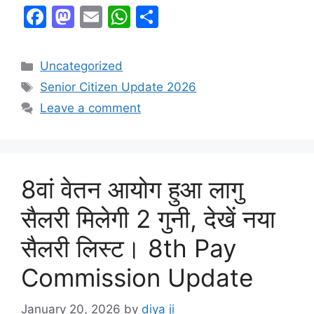
F
M
E
W
S
a
a
m
h
h
c
st
ai
at
ar
Categories
Uncategorized
e
o
l
s
e
Tags
Senior Citizen Update 2026
b
d
A
Leave a comment
o
o
p
o
n
p
k
8वां वेतन आयोग हुआ लागु
सैलरी मिलेगी 2 गुनी, देखें नया
सैलरी लिस्ट। 8th Pay
Commission Update
January 20, 2026
by
diya ji