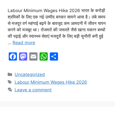
Labour Minimum Wages Hike 2026 भारत के करोड़ों
श्रमिकों के लिए एक नई उम्मीद बनकर सामने आया है। लंबे समय
से मजदूर वर्ग महंगाई बढ़ने के बावजूद कम आमदनी में जीवन यापन
करने को मजबूर था। रोजमर्रा की जरूरतें जैसे खाना मकान बच्चों
की पढ़ाई और स्वास्थ्य सेवाएं मजदूरों के लिए बड़ी चुनौती बनी हुई
…
Read more
F
M
E
W
S
a
a
m
h
h
c
st
ai
at
ar
Categories
Uncategorized
e
o
l
s
e
Tags
Labour Minimum Wages Hike 2026
b
d
A
Leave a comment
o
o
p
o
n
p
k