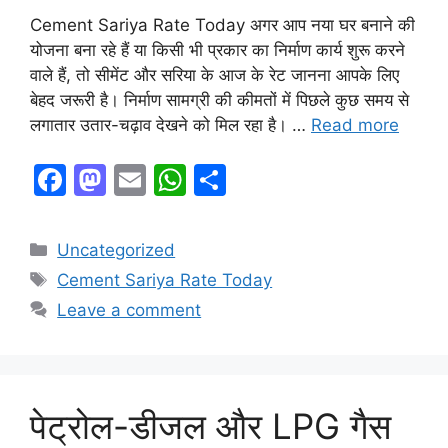
Cement Sariya Rate Today अगर आप नया घर बनाने की
योजना बना रहे हैं या किसी भी प्रकार का निर्माण कार्य शुरू करने
वाले हैं, तो सीमेंट और सरिया के आज के रेट जानना आपके लिए
बेहद जरूरी है। निर्माण सामग्री की कीमतों में पिछले कुछ समय से
लगातार उतार-चढ़ाव देखने को मिल रहा है। …
Read more
F
M
E
W
S
a
a
m
h
h
c
st
ai
at
ar
Categories
Uncategorized
e
o
l
s
e
Tags
Cement Sariya Rate Today
b
d
A
Leave a comment
o
o
p
o
n
p
k
पेट्रोल-डीजल और LPG गैस