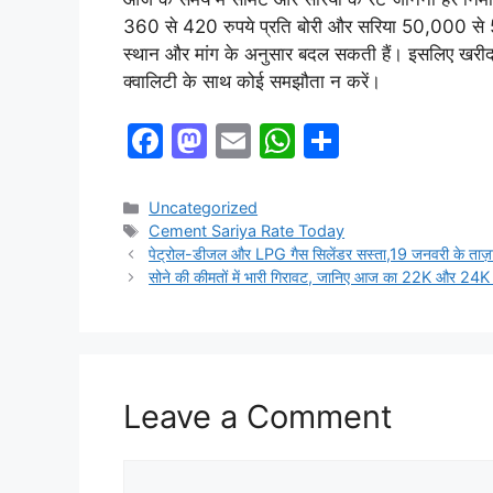
360 से 420 रुपये प्रति बोरी और सरिया 50,000 से 
स्थान और मांग के अनुसार बदल सकती हैं। इसलिए खरीदारी
क्वालिटी के साथ कोई समझौता न करें।
F
M
E
W
S
a
a
m
h
h
c
st
ai
at
ar
Categories
Uncategorized
Tags
Cement Sariya Rate Today
e
o
l
s
e
पेट्रोल-डीजल और LPG गैस सिलेंडर सस्ता,19 जनवरी के त
b
d
A
सोने की कीमतों में भारी गिरावट, जानिए आज का 22K और 2
o
o
p
o
n
p
k
Leave a Comment
Comment