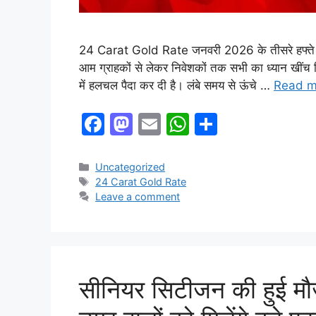
24 Carat Gold Rate जनवरी 2026 के तीसरे हफ्ते में 
आम ग्राहकों से लेकर निवेशकों तक सभी का ध्यान खी
में हलचल पैदा कर दी है। लंबे समय से ऊंचे …
Read m
F
M
E
W
S
a
a
m
h
h
c
st
ai
at
ar
Categories
Uncategorized
Tags
24 Carat Gold Rate
e
o
l
s
e
Leave a comment
b
d
A
o
o
p
o
n
p
k
सीनियर सिटीजन की हुई मौज