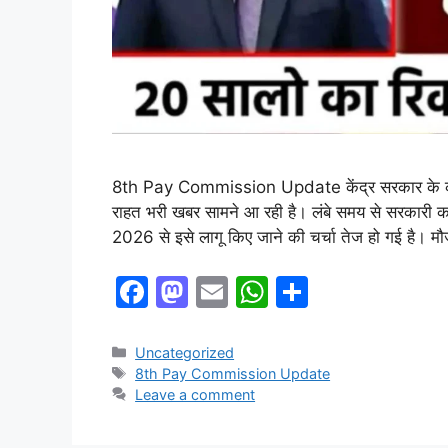
8th Pay Commission Update केंद्र सरकार के कर
राहत भरी खबर सामने आ रही है। लंबे समय से सरकारी 
2026 से इसे लागू किए जाने की चर्चा तेज हो गई है। 
F
M
E
W
S
a
a
m
h
h
c
st
ai
at
ar
Categories
Uncategorized
Tags
8th Pay Commission Update
e
o
l
s
e
Leave a comment
b
d
A