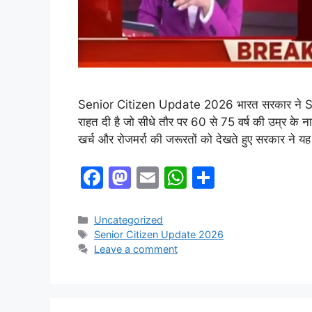
Senior Citizen Update 2026 भारत सरकार ने Sen
राहत दी है जो सीधे तौर पर 60 से 75 वर्ष की उम्र के न
खर्च और रोजमर्रा की जरूरतों को देखते हुए सरकार ने
F
M
E
W
S
a
a
m
h
h
c
st
ai
at
ar
Categories
Uncategorized
Tags
Senior Citizen Update 2026
e
o
l
s
e
Leave a comment
b
d
A
o
o
p
o
n
p