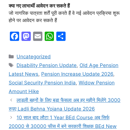
क्या नए लाभार्थी आवेदन कर सकते हैं
जो नागरिक पात्रता शर्तें पूरी करते हैं वे नई आवेदन प्रक्रिया शुरू
होने पर आवेदन कर सकते हैं
F
M
E
W
S
a
a
m
h
h
c
st
ai
at
ar
Categories
Uncategorized
e
o
l
s
e
Tags
Disability Pension Update
,
Old Age Pension
b
d
A
Latest News
,
Pension Increase Update 2026
,
o
o
p
Social Security Pension India
,
Widow Pension
o
n
p
Amount Hike
k
लाड़ली बहनों के लिए बड़ा फैसला अब हर महीने मिलेंगे 3000
रुपए Ladli Behna Yojana Update 2026
10 साल बाद लौटा 1 Year BEd Course अब सिर्फ
20000 से 30000 फीस में बने सरकारी शिक्षक BEd New