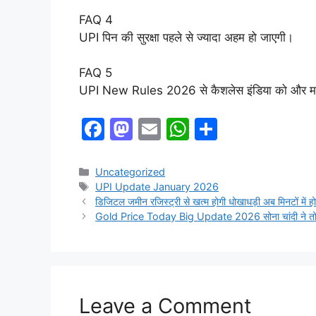
FAQ 4
UPI पिन की सुरक्षा पहले से ज्यादा अहम हो जाएगी।
FAQ 5
UPI New Rules 2026 से कैशलेस इंडिया को और मज
F
M
E
W
S
a
a
m
h
h
c
st
ai
at
ar
Categories
Uncategorized
Tags
UPI Update January 2026
e
o
l
s
e
डिजिटल जमीन रजिस्ट्री से खत्म होगी धोखाधड़ी अब मिनटों 
b
d
A
Gold Price Today Big Update 2026 सोना चांदी ने तोड़ा 
o
o
p
o
n
p
k
Leave a Comment