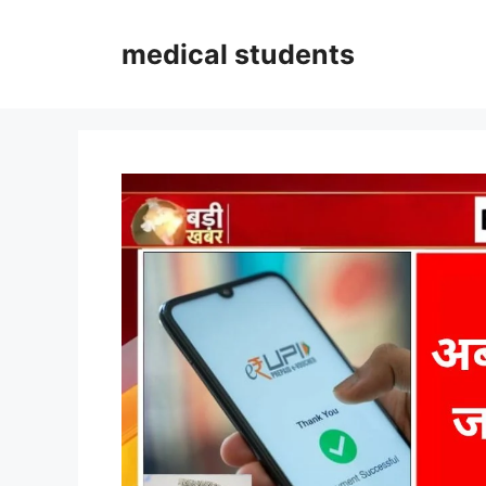
Skip
to
medical students
content