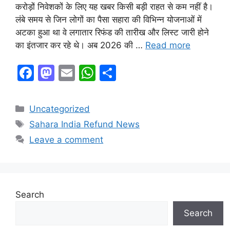
करोड़ों निवेशकों के लिए यह खबर किसी बड़ी राहत से कम नहीं है।
लंबे समय से जिन लोगों का पैसा सहारा की विभिन्न योजनाओं में
अटका हुआ था वे लगातार रिफंड की तारीख और लिस्ट जारी होने
का इंतजार कर रहे थे। अब 2026 की …
Read more
F
M
E
W
S
a
a
m
h
h
c
st
ai
at
ar
Categories
Uncategorized
e
o
l
s
e
Tags
Sahara India Refund News
b
d
A
Leave a comment
o
o
p
o
n
p
k
Search
Search