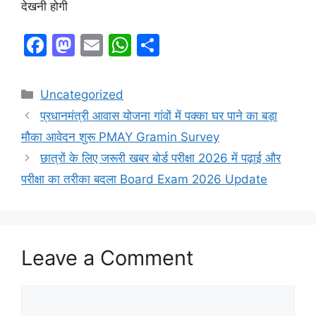
देखनी होगी
F
M
E
W
S
a
a
m
h
h
c
st
ai
at
ar
Categories
Uncategorized
e
o
l
s
e
प्रधानमंत्री आवास योजना गांवों में पक्का घर पाने का बड़ा
b
d
A
मौका आवेदन शुरू PMAY Gramin Survey
o
o
p
छात्रों के लिए जरूरी खबर बोर्ड परीक्षा 2026 में पढ़ाई और
o
n
p
परीक्षा का तरीका बदला Board Exam 2026 Update
k
Leave a Comment
Comment