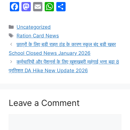
F
M
E
W
S
a
a
m
h
h
c
st
ai
at
ar
Categories
Uncategorized
e
o
l
s
e
Tags
Ration Card News
b
d
A
छात्रों के लिए बड़ी राहत ठंड के कारण स्कूल बंद बड़ी खबर
o
o
p
School Closed News January 2026
o
n
p
कर्मचारियों और पेंशनर्स के लिए खुशखबरी महंगाई भत्ता बढ़ा 8
k
प्रतिशत DA Hike New Update 2026
Leave a Comment
Comment