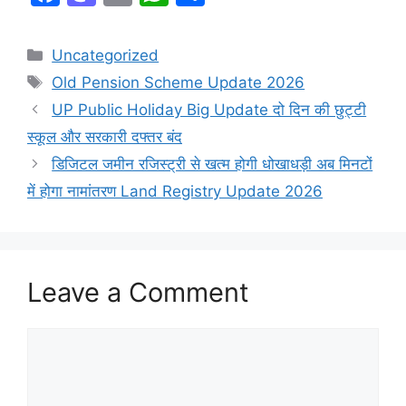
a
a
m
h
h
c
st
ai
at
ar
Categories
Uncategorized
e
o
l
s
e
Tags
Old Pension Scheme Update 2026
b
d
A
UP Public Holiday Big Update दो दिन की छुट्टी
o
o
p
स्कूल और सरकारी दफ्तर बंद
o
n
p
डिजिटल जमीन रजिस्ट्री से खत्म होगी धोखाधड़ी अब मिनटों
k
में होगा नामांतरण Land Registry Update 2026
Leave a Comment
Comment